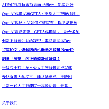
AI造假视频坑害斯嘉丽·约翰逊，影星呼吁
OpenAI即将发布GPT-5：重塑人工智能领域，
OpenAI揭秘：AI如何打破审查，捍卫思想自
OpenAI震撼来袭！GPT-5即将问世，融合多项
创新不能被计划的秘密：李彦宏揭示Dee
17篇论文，详解图的机器学习趋势 NeurIP
测量「智慧」的正确姿势可能是？
张钹院士获「吴文俊人工智能最高成就奖
专访香港大学罗平：师从汤晓鸥、王晓刚
「新一代人工智能院士高峰论坛」开幕，
关于我们