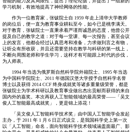
智能的能力及其局限性，提出了理论论据，并提出了一组新的
学习机制，有效地提高了神经网络的性能。
作为一位教育家，张钹院士自 1959 年走上清华大学教师
的岗位后，便一直为教育事业耕耘至今，如今已是桃李满天。
对于教育，张钹院士一直秉承着严谨而诚恳的态度，他曾公开
提及自己的教学之道：对于每一堂课、每一次报告，甚至会议
上的发言，他都会经过认真思考和准备，力求做到言之有物，
让听众有所收获，并且还需要坚持在教学与科研的第一线上，
不断向周围老师和学生学习，这样才有可能跟上时代的步伐，
为人师表。
1994 年当选为俄罗斯自然科学院外籍院士、1995 年当选
为中国科学院院士、2011 年德国汉堡大学授予自然科学名誉
博士以及获得 2014 CCF 终身成就奖等诸多重量级荣誉，都是
张钹院士为学术科研以及教育事业做出杰出贡献而获得的来自
国内外的嘉奖。本次再获人工智能领域的最高荣誉——「吴文
俊人工智能最高成就奖」，更是锦上添花！
「吴文俊人工智能科学技术奖」由中国人工智能学会发起
主办，于 2011 年 1 月 6 日正式设立，是我国科学史上第一次
以「人工智能」命名，面向智能科学技术领域涵盖面最广、影