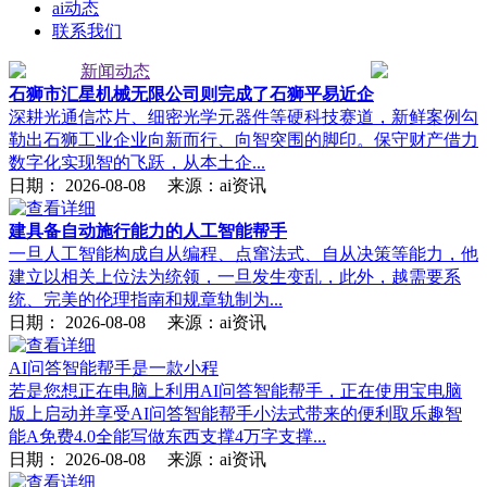
ai动态
联系我们
新闻动态
石狮市汇星机械无限公司则完成了石狮平易近企
深耕光通信芯片、细密光学元器件等硬科技赛道，新鲜案例勾
勒出石狮工业企业向新而行、向智突围的脚印。保守财产借力
数字化实现智的飞跃，从本土企...
日期：
2026-08-08
来源：ai资讯
建具备自动施行能力的人工智能帮手
一旦人工智能构成自从编程、点窜法式、自从决策等能力，他
建立以相关上位法为统领，一旦发生变乱，此外，越需要系
统、完美的伦理指南和规章轨制为...
日期：
2026-08-08
来源：ai资讯
AI问答智能帮手是一款小程
若是您想正在电脑上利用AI问答智能帮手，正在使用宝电脑
版上启动并享受AI问答智能帮手小法式带来的便利取乐趣智
能A免费4.0全能写做东西支撑4万字支撑...
日期：
2026-08-08
来源：ai资讯