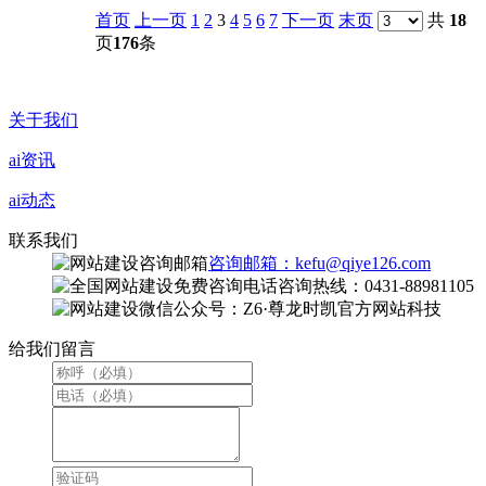
首页
上一页
1
2
3
4
5
6
7
下一页
末页
共
18
页
176
条
关于我们
ai资讯
ai动态
联系我们
咨询邮箱：kefu@qiye126.com
咨询热线：0431-88981105
微信公众号：Z6·尊龙时凯官方网站科技
给我们留言