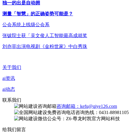
独一的出是自动拥
测量「智慧」的正确姿势可能是？
公会系统上线级公会系
张钹院士获「吴文俊人工智能最高成就奖
刘亦菲出演电视剧《金粉世家》中白秀珠
关于我们
ai资讯
ai动态
联系我们
咨询邮箱：kefu@qiye126.com
咨询热线：0431-88981105
微信公众号：Z6·尊龙时凯官方网站科技
给我们留言