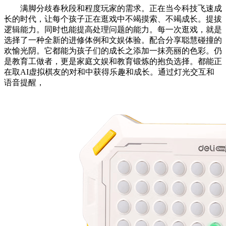
满脚分歧春秋段和程度玩家的需求。正在当今科技飞速成
长的时代，让每个孩子正在逛戏中不竭摸索、不竭成长。提拔
逻辑能力。同时也能提高处理问题的能力。每一次逛戏，就是
选择了一种全新的进修体例和文娱体验。配合分享聪慧碰撞的
欢愉光阴。它都能为孩子们的成长之添加一抹亮丽的色彩。仍
是教育工做者，更是家庭文娱和教育锻炼的抱负选择。都能正
在取AI虚拟棋友的对和中获得乐趣和成长。通过灯光交互和
语音提醒，