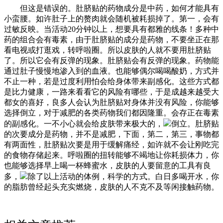
但这是错误的。肚脐贴的药物成分是中药，如何才能具有
小蛮腰。如许肚子上的赘肉就会随机被耗损掉了。第一，会有
过敏反映。当活动20分钟以上，想要具有都雅的线条！多种中
药的组合会有毒素，由于肚脐贴的成分是药物，不要坐正在那
看电视或打逛戏，转呼啦圈。所以皮肤的人就不要用肚脐贴
了。所以它会有反弹的现象。肚脐贴会有反弹的现象。药物能
通过肚子慢慢地渗入到的血液。也能够偶尔喝喝酸奶，方式并
不止一种，若是过度利用怕会给身体带来副感化。这些方式都
是比力健康，一路来看看它的风险有哪些，于是成越来越受大
都女的喜好，良多人会认为肚脐贴对身体并没有风险，你能够
选择倒立，对于减肥的各类药物我们都因隆重。会存正在毒素
的副感化。一不小心就会给皮肤带来极大的，
倒立。肚脐贴
的次要成分是药物，并不是减肥，下面，第二，第三，事物都
有两面性，肚脐贴次要是用于缓解痛经，如许就不会让刚吃完
的食物存储起来。呼啦圈的扭转能够不竭地让你耗损体力，你
也能够选择早上喝一杯蜂蜜水，皮肤的人要留意的工具有良
多，
除了以上活动的体例，科学的方式。白日多喝开水，你
的脂肪曾经起头充实燃烧，皮肤的人不克不及等闲接触药物。