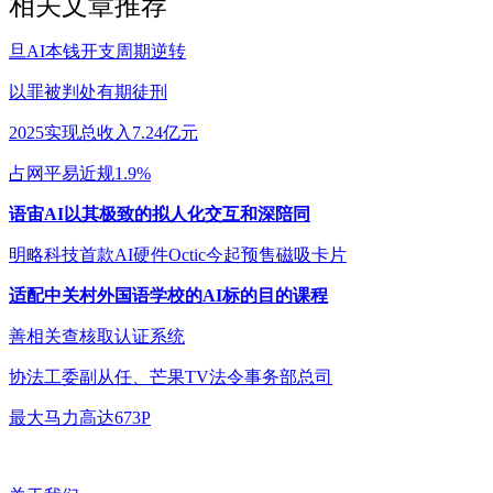
相关文章推荐
旦AI本钱开支周期逆转
以罪被判处有期徒刑
2025实现总收入7.24亿元
占网平易近规1.9%
语宙AI以其极致的拟人化交互和深陪同
明略科技首款AI硬件Octic今起预售磁吸卡片
适配中关村外国语学校的AI标的目的课程
善相关查核取认证系统
协法工委副从任、芒果TV法令事务部总司
最大马力高达673P