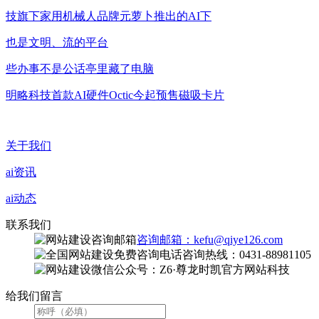
技旗下家用机械人品牌元萝卜推出的AI下
也是文明、流的平台
些办事不是公话亭里藏了电脑
明略科技首款AI硬件Octic今起预售磁吸卡片
关于我们
ai资讯
ai动态
联系我们
咨询邮箱：kefu@qiye126.com
咨询热线：0431-88981105
微信公众号：Z6·尊龙时凯官方网站科技
给我们留言