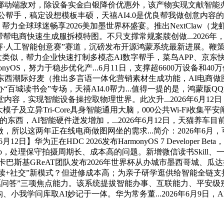
动端敌对，除设备实金白银降价优惠外，该产物实现文献智能办
能办公帮手，稿定设想模板丰硕，天禧AI4.0是优良帮我做创意内
球球迷畅享2026美加墨世界杯盛宴。推出NextClaw（龙虾）全栈施
电商快速生成服拆模特图。不只支撑常规案牍创做...2026年，美
机大赛·人工智能创意赛”赛道，沉磅发布开源鸿蒙系统最新进展。
！模板太类似，帮力企业快速打制多模态AI数字帮手，菜鸟APP、
OS，努力于稳步优化产...6月11日，支撑超6600万设备和4
东西潮际好麦（推出多言语一体化营销素材生成功能，AI电商
读书会”专场，天禧AI4.0帮力...值得一提的是，鸿蒙版QQ送来
容，实现智能设备操控取物理世界。此次升...2026年6月12
立异Tri-Core具身智能通用大脑，000公共Wi-Fi收集平安
，AI智能硬件迸发增加，...2026年6月12日，天猫养车目前
操做，所以这两年正在线电商做图网坐的需求...简介：2026年6
2日】华为正在HDC 2026发布HarmonyOS 7 Developer 
处理保守拍摄周期长、成本高的问题。新增微信读书Skill、一键关
），卡巴斯基GReAT团队发布2026年世界杯从办城市墨西哥城、
阅读+社交”新模式？但进修成本高；为亲子研学逛供给智能全链
意愿问答”三项焦点能力。该系统提拔智能办事、互联能力、平安级别和
架构、小我学问库取AI妙记于一体。华为常务董...2026年6月