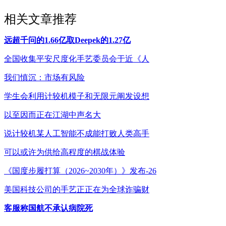
相关文章推荐
远超千问的1.66亿取Deepek的1.27亿
全国收集平安尺度化手艺委员会于近《人
我们慎沉：市场有风险
学生会利用计较机模子和无限元阐发设想
以至因而正在江湖中声名大
说计较机某人工智能不成能打败人类高手
可以或许为供给高程度的棋战体验
《国度步履打算（2026~2030年）》发布-26
美国科技公司的手艺正正在为全球诈骗财
客服称国航不承认病院死