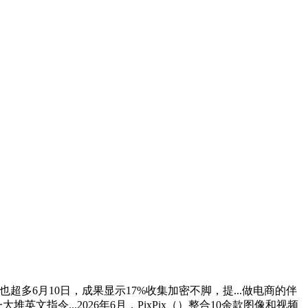
，福利也超多6月10日，成果显示17%收集加密不脚，提...做电商的伴
指令...2026年6月，PixPix（）整合10余款图像和视频