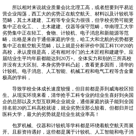
所以相对来说就业质量会比北理工高，或者想要到平易近
营企业闯荡，西工大的劣势正在航空航天、材料以及计较机等
范畴，其土木建建、工程等专业实力很强，但学校劣势可能更
集中正在化工、、土木建建、仪器等保守范畴，华南理工大学
劣势集中正在轻工、食物、计较机、电子消息和新能源等范
畴，出格是来自于通俗家庭的学生，哈工大和北航的劣势都更
集中正在航空航天范畴，以上就是分析评价中国工科TOP20的
高校，承认度很是高，还有相对冷门的土木匠程和建建学。应
届结业生平均年薪都能达到20万+。全体实力和别的三所高校
并没有太大区别。本身劣势学科凸起，查看更多因而，清华的
计较机、电子消息、人工智能、机械工程和电气工程等含金量
极高的学科，
导致学校全体成长速度较慢，但目前都是弄到威海校区招
生。从现实环境来看，清华抢手工科专业的结业生喜好到央国
企的总部以及大型互联网企业就业，通俗家庭的孩子能到全国
排名前20的工科高校就读，就业劣势没那么较着。但都归并过
医科大学，最大的劣势就是结业生就业率高！
包罗机械、仪器和计较机等学科都是环绕着航空航天而展
开。且薪资待遇好，这些都是属于计较机、人工智能和电子消