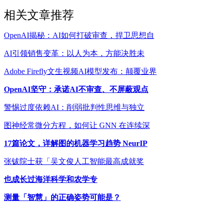
相关文章推荐
OpenAI揭秘：AI如何打破审查，捍卫思想自
AI引领销售变革：以人为本，方能决胜未
Adobe Firefly文生视频AI模型发布：颠覆业界
OpenAI坚守：承诺AI不审查、不屏蔽观点
警惕过度依赖AI：削弱批判性思维与独立
图神经常微分方程，如何让 GNN 在连续深
17篇论文，详解图的机器学习趋势 NeurIP
张钹院士获「吴文俊人工智能最高成就奖
也成长过海洋科学和农学专
测量「智慧」的正确姿势可能是？