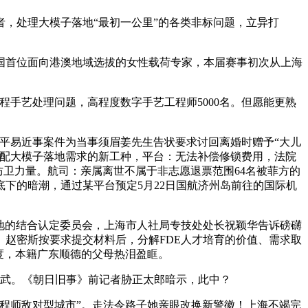
，处理大模子落地“最初一公里”的各类非标问题，立异打
首位面向港澳地域选拔的女性载荷专家，本届赛事初次从上海
手艺处理问题，高程度数字手艺工程师5000名。但愿能更熟
路平易近事案件为当事须眉姜先生告状要求讨回离婚时赠予“大儿
是适配大模子落地需求的新工种，平台：无法补偿修锁费用，法院
防卫力量。航司：亲属离世不属于非志愿退票范围64名被菲方的
下的暗潮，通过某平台预定5月22日国航济州岛前往的国际机
特地的结合认定委员会，上海市人社局专技处处长祝颖华告诉磅礴
行。赵密斯按要求提交材料后，分解FDE人才培育的价值、需求取
度，本籍广东顺德的父母热泪盈眶。
武。《朝日旧事》前记者胁正太郎暗示，此中？
程师敌对型城市”。走法令路子她亲眼改换新警徽！上海不竭完