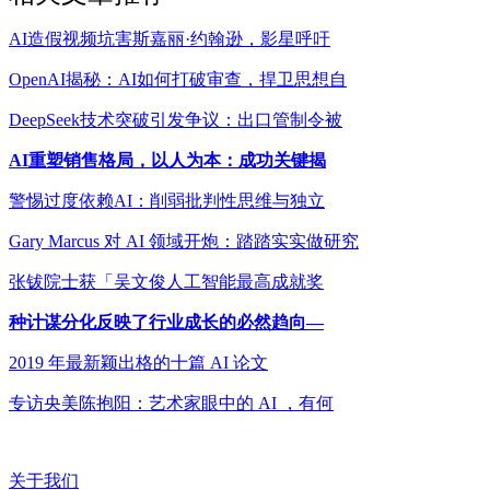
AI造假视频坑害斯嘉丽·约翰逊，影星呼吁
OpenAI揭秘：AI如何打破审查，捍卫思想自
DeepSeek技术突破引发争议：出口管制令被
AI重塑销售格局，以人为本：成功关键揭
警惕过度依赖AI：削弱批判性思维与独立
Gary Marcus 对 AI 领域开炮：踏踏实实做研究
张钹院士获「吴文俊人工智能最高成就奖
种计谋分化反映了行业成长的必然趋向—
2019 年最新颖出格的十篇 AI 论文
专访央美陈抱阳：艺术家眼中的 AI ，有何
关于我们