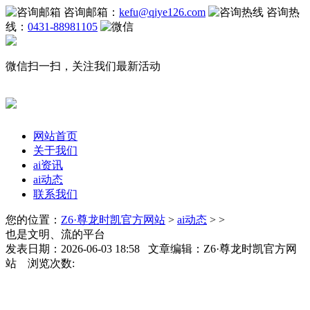
咨询邮箱：
kefu@qiye126.com
咨询热
线：
0431-88981105
微信扫一扫，关注我们最新活动
网站首页
关于我们
ai资讯
ai动态
联系我们
您的位置：
Z6·尊龙时凯官方网站
>
ai动态
> >
也是文明、流的平台
发表日期：2026-06-03 18:58 文章编辑：Z6·尊龙时凯官方网
站 浏览次数: