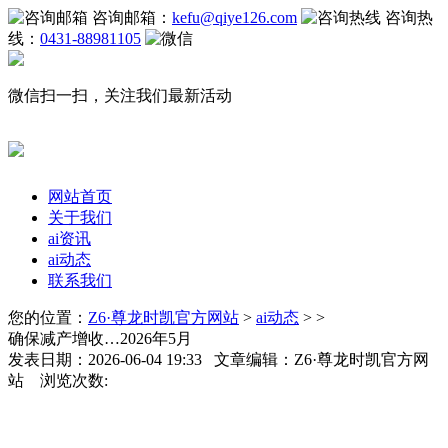
咨询邮箱：
kefu@qiye126.com
咨询热
线：
0431-88981105
微信扫一扫，关注我们最新活动
网站首页
关于我们
ai资讯
ai动态
联系我们
您的位置：
Z6·尊龙时凯官方网站
>
ai动态
> >
确保减产增收…2026年5月
发表日期：2026-06-04 19:33 文章编辑：Z6·尊龙时凯官方网
站 浏览次数: