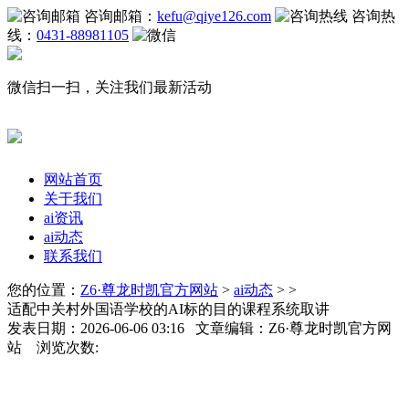
咨询邮箱：
kefu@qiye126.com
咨询热
线：
0431-88981105
微信扫一扫，关注我们最新活动
网站首页
关于我们
ai资讯
ai动态
联系我们
您的位置：
Z6·尊龙时凯官方网站
>
ai动态
> >
适配中关村外国语学校的AI标的目的课程系统取讲
发表日期：2026-06-06 03:16 文章编辑：Z6·尊龙时凯官方网
站 浏览次数: