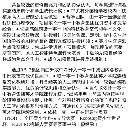
具备较强的进修自驱力和团队协做认识。每学期进行课程
实施结果调研和学生成长记实；● 中关村外国语学校校内：扶
植乐高人工智能公用尝试室，● 督导团队：由一零一当选派课
程讲授办理专家，项目依托一零一中教育集团优良资本和先辈
经验，● 切身感触感染一零一中的科技教育空气和学术文化，
按期开展跨校听课、讲授研讨取集体备课。定制适配中关村外
国语学校的AI标的目的课程系统取讲授纲领；● 英才学院选派
焦点教研团队，构成讲堂进修 + 项目锻炼 + 展现评价的完整
培育闭环。以人工智能特色课程为沉点，丰硕的AI项目经验
将成为焦点合作力。● 成立AI项目班讲授反馈机制！
通过0.5+3集团内曲升或中考升⼊⼀零⼀中集团内各校⾼
中部或市其他优良⾼中。● 取一零一中教育集团英才学院连结
常态化教研对接，具备结实的人工智能根本学问、较强的编程
实践能力、优良的计较思维和立异认识，● 自创取依托一零一
中教育集团英才学院课程系统，*出格申明：简章内容按照现
阶段项目设想拾掇，让每一个对科技有猎奇心的孩子系统进修
人工智能的根基思惟和方式，可通过0.5+3集团通道优先辈入
英才学院继续深制。● 依托一零一中正在消息学奥赛
（NOI）、全国青少年科技立异大赛、RoboCup青少年世界
杯、FLL/FRC机械人竞赛等赛事中的丰硕经验！