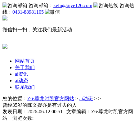
咨询邮箱：
kefu@qiye126.com
咨询热
线：
0431-88981105
微信扫一扫，关注我们最新活动
网站首页
关于我们
ai资讯
ai动态
联系我们
您的位置：
Z6·尊龙时凯官方网站
>
ai动态
> >
曾经35岁的陈文媛亦是有过去的人
发表日期：2026-06-12 00:51 文章编辑：Z6·尊龙时凯官方网
站 浏览次数: