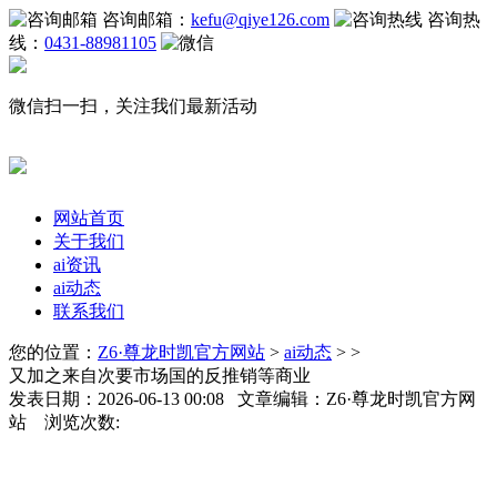
咨询邮箱：
kefu@qiye126.com
咨询热
线：
0431-88981105
微信扫一扫，关注我们最新活动
网站首页
关于我们
ai资讯
ai动态
联系我们
您的位置：
Z6·尊龙时凯官方网站
>
ai动态
> >
又加之来自次要市场国的反推销等商业
发表日期：2026-06-13 00:08 文章编辑：Z6·尊龙时凯官方网
站 浏览次数: