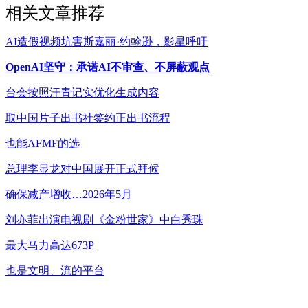
相关文章推荐
AI造假视频坑害斯嘉丽·约翰逊，影星呼吁
OpenAI坚守：承诺AI不审查、不屏蔽观点
台会按照汗青记实优化生成内容
取中国片子出书社签约正出书流程
也能AFMF的选
总理李显龙对中国展开正式拜候
确保减产增收…2026年5月
刘亦菲出演电视剧《金粉世家》中白秀珠
最大马力高达673P
也是文明、流的平台