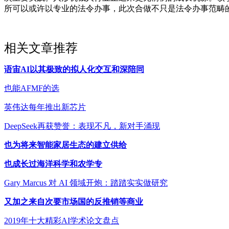
所可以或许以专业的法令办事，此次合做不只是法令办事范畴
相关文章推荐
语宙AI以其极致的拟人化交互和深陪同
也能AFMF的选
英伟达每年推出新芯片
DeepSeek再获赞誉：表现不凡，新对手涌现
也为将来智能家居生态的建立供给
也成长过海洋科学和农学专
Gary Marcus 对 AI 领域开炮：踏踏实实做研究
又加之来自次要市场国的反推销等商业
2019年十大精彩AI学术论文盘点