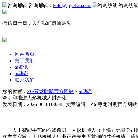
咨询邮箱：
kefu@qiye126.com
咨询热
微信扫一扫，关注我们最新活动
网站首页
关于我们
ai资讯
ai动态
联系我们
您的位置：
Z6·尊龙时凯官方网站
>
ai动态
> >
牵引和推进人形机械人财产化
发表日期：2026-06-13 00:08 文章编辑：Z6·尊龙时凯官方网
人工智能手艺的不竭前进，人形机械人（上海）无限公司是
次主要实践。人形机械人行业正送来史无前例的成长机缘。该项