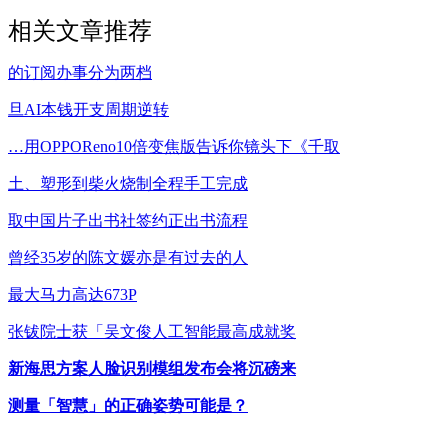
相关文章推荐
的订阅办事分为两档
旦AI本钱开支周期逆转
…用OPPOReno10倍变焦版告诉你镜头下《千取
土、塑形到柴火烧制全程手工完成
取中国片子出书社签约正出书流程
曾经35岁的陈文媛亦是有过去的人
最大马力高达673P
张钹院士获「吴文俊人工智能最高成就奖
新海思方案人脸识别模组发布会将沉磅来
测量「智慧」的正确姿势可能是？