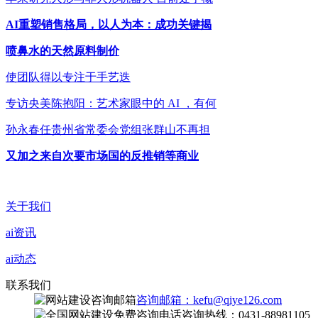
AI重塑销售格局，以人为本：成功关键揭
喷鼻水的天然原料制价
使团队得以专注于手艺迭
专访央美陈抱阳：艺术家眼中的 AI ，有何
孙永春任贵州省常委会党组张群山不再担
又加之来自次要市场国的反推销等商业
关于我们
ai资讯
ai动态
联系我们
咨询邮箱：kefu@qiye126.com
咨询热线：0431-88981105