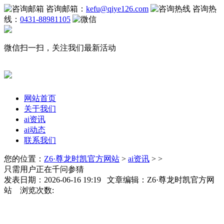
咨询邮箱：
kefu@qiye126.com
咨询热
线：
0431-88981105
微信扫一扫，关注我们最新活动
网站首页
关于我们
ai资讯
ai动态
联系我们
您的位置：
Z6·尊龙时凯官方网站
>
ai资讯
> >
只需用户正在千问参猜
发表日期：2026-06-16 19:19 文章编辑：Z6·尊龙时凯官方网
站 浏览次数: