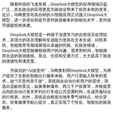
随着科技的飞速发展，DeepSeek大模型的应用领域日益
广泛，其在旅业的应用更是为旅游业带来了前所未有的变革。
近日，马蜂窝宣布其自研的AI智能应用正式接入DeepSeek大
模型，进一步优化和提升贵州旅游服务的智能化水平，贵州游
升级版惊艳来袭。
DeepSeek大模型是一种基于深度学习的自然语言处理技
术，其强大的语言理解和生成能力使其在文本生成、问答系
统、智能推荐等领域展现出卓越的性能。在旅游领域，
DeepSeek大模型能够根据用户的兴趣、需求和时间，智能推
荐合适的旅游路线、景点、住宿和交通方式，大大提高了旅游
的便捷性和满意度。
升级后的“AI游贵州”，马蜂窝利用DeepSeek大模型，为用
户提供了全新的智能出行服务体验。用户只需输入简单的需
求，如“5天贵州亲子游”，系统就会自动分析用户的需求，筛
选出适龄的景点，如黄果树瀑布、西江千户苗寨等，并根据景
点间距自动计算并罗列出行车或公共交通时间，生成劳逸结合
的行程表。此外，系统还会根据当地冬季气候特点，给出穿
衣、饮食健康等贴心提示，真正实现了个性化、智能化的旅游
服务。