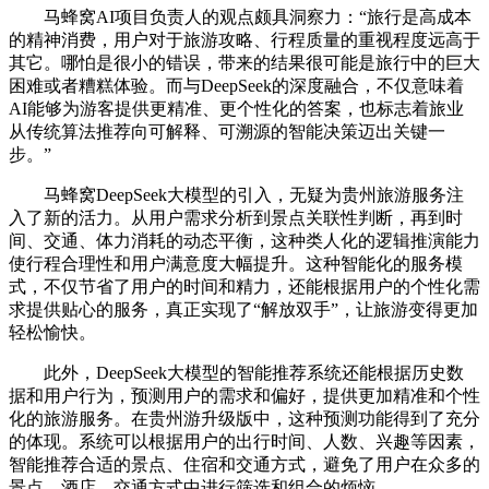
马蜂窝AI项目负责人的观点颇具洞察力：“旅行是高成本
的精神消费，用户对于旅游攻略、行程质量的重视程度远高于
其它。哪怕是很小的错误，带来的结果很可能是旅行中的巨大
困难或者糟糕体验。而与DeepSeek的深度融合，不仅意味着
AI能够为游客提供更精准、更个性化的答案，也标志着旅业
从传统算法推荐向可解释、可溯源的智能决策迈出关键一
步。”
马蜂窝DeepSeek大模型的引入，无疑为贵州旅游服务注
入了新的活力。从用户需求分析到景点关联性判断，再到时
间、交通、体力消耗的动态平衡，这种类人化的逻辑推演能力
使行程合理性和用户满意度大幅提升。这种智能化的服务模
式，不仅节省了用户的时间和精力，还能根据用户的个性化需
求提供贴心的服务，真正实现了“解放双手”，让旅游变得更加
轻松愉快。
此外，DeepSeek大模型的智能推荐系统还能根据历史数
据和用户行为，预测用户的需求和偏好，提供更加精准和个性
化的旅游服务。在贵州游升级版中，这种预测功能得到了充分
的体现。系统可以根据用户的出行时间、人数、兴趣等因素，
智能推荐合适的景点、住宿和交通方式，避免了用户在众多的
景点、酒店、交通方式中进行筛选和组合的烦恼。