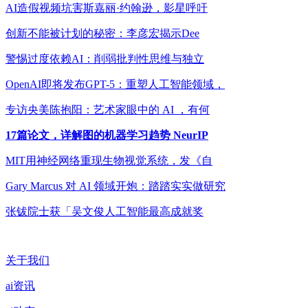
AI造假视频坑害斯嘉丽·约翰逊，影星呼吁
创新不能被计划的秘密：李彦宏揭示Dee
警惕过度依赖AI：削弱批判性思维与独立
OpenAI即将发布GPT-5：重塑人工智能领域，
专访央美陈抱阳：艺术家眼中的 AI ，有何
17篇论文，详解图的机器学习趋势 NeurIP
MIT用神经网络重现生物视觉系统，发《自
Gary Marcus 对 AI 领域开炮：踏踏实实做研究
张钹院士获「吴文俊人工智能最高成就奖
关于我们
ai资讯