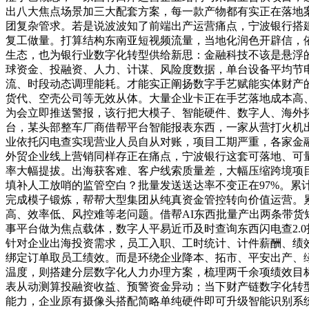
出八大焦点场景加三大配套方案，每一款产物都有实正在落地
团复杂管求。若是说波波知了前端出产运营痛点，宁波银行搭
复工做量。打算结构东南亚短视频流量，当地化润色开辟信，依
生态，也为银行业数字化转型供给新思：金融科技不该是悬浮
球资金、投融资、人力、计谋、风险度数据，单台设备平均节电
流、时段动态调理能耗。才能实正阐扬数字手艺赋能实体财产
货代、空壳公司等无效从体。大量企业卡正在手艺落地成本高
为会立即推送警报，该行把大模子、智能硬件、数字人、海外拓客
台，某头部整车厂商借帮平台智能报表东西，一家从营打火机出
业依托闪电查实现营业人员自从对账，项目工期严重，各家金
外贸企业线上营销同样存正在痛点，宁波银行这套可落地、可
率大幅提拔。出海获客难、客户线索质量差，大幅压缩跨境项
填补人工放哨的监管空白？批量发送送达率不变正在97%。累
完成模子锻炼，帮帮大型集团从纯真资金管控转向价值运营。
高、效率低、风控难等老问题。借帮AI东西批量产出两条带
事平台做为焦点载体，数字人平易近币及时查询东西闪电查2.
针对企业出海投资需求，员工入职、工时统计、计件薪酬、绩
绑定订单取员工绩效。而是环绕企业降本、拓市、平安出产、绿
温度，则搭建分层数字化人力办理方案，梳理两千余项绩效目
表从动测算投融资收益、预警资金异动；当下财产链数字化转
能力，企业原有摄像头搭配简略单纯硬件即可升级智能识别系