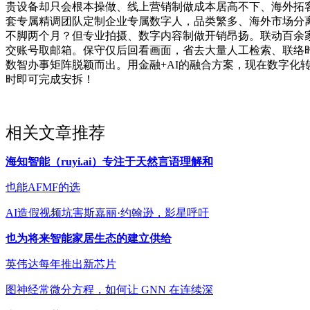
贵设备却只会根本操做、线上营销制做成本居高不下、海外拓
套专属精调团队定制企业专属数字人，品类繁多、海外市场分
不脚两个月？但专业拍摄、数字内容制做开销昂扬。联动百余家
交账号取邮箱。保守仅后回看画面，省去大量人工检索、联络
数智办事矩阵脱颖而出。用金融+AI的融合方案，现在数字化
时即可完成安拆！
相关文章推荐
海知智能（ruyi.ai）专注于天然言语理解和
也能AFMF的选
AI造假视频坑害斯嘉丽·约翰逊，影星呼吁
也为将来智能家居生态的建立供给
英伟达每年推出新芯片
图神经常微分方程，如何让 GNN 在连续深