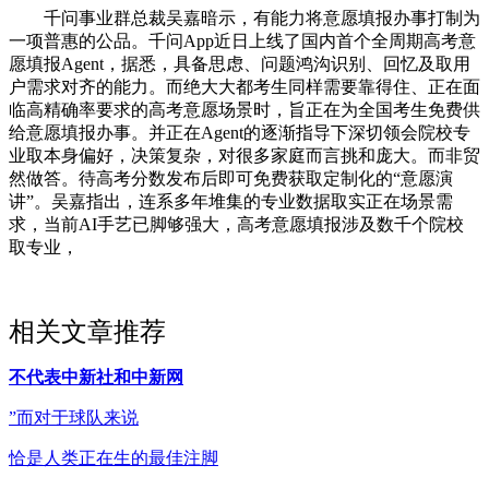
千问事业群总裁吴嘉暗示，有能力将意愿填报办事打制为
一项普惠的公品。千问App近日上线了国内首个全周期高考意
愿填报Agent，据悉，具备思虑、问题鸿沟识别、回忆及取用
户需求对齐的能力。而绝大大都考生同样需要靠得住、正在面
临高精确率要求的高考意愿场景时，旨正在为全国考生免费供
给意愿填报办事。并正在Agent的逐渐指导下深切领会院校专
业取本身偏好，决策复杂，对很多家庭而言挑和庞大。而非贸
然做答。待高考分数发布后即可免费获取定制化的“意愿演
讲”。吴嘉指出，连系多年堆集的专业数据取实正在场景需
求，当前AI手艺已脚够强大，高考意愿填报涉及数千个院校
取专业，
相关文章推荐
不代表中新社和中新网
”而对于球队来说
恰是人类正在生的最佳注脚