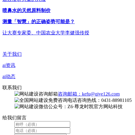
喷鼻水的天然原料制价
测量「智慧」的正确姿势可能是？
让大赛专家委、中国农业大学李健强传授
关于我们
ai资讯
ai动态
联系我们
咨询邮箱：kefu@qiye126.com
咨询热线：0431-88981105
微信公众号：Z6·尊龙时凯官方网站科技
给我们留言