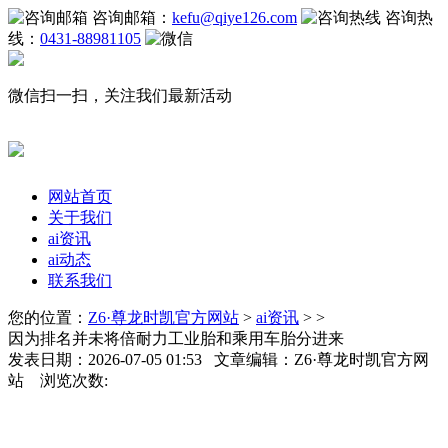
咨询邮箱：
kefu@qiye126.com
咨询热
线：
0431-88981105
微信扫一扫，关注我们最新活动
网站首页
关于我们
ai资讯
ai动态
联系我们
您的位置：
Z6·尊龙时凯官方网站
>
ai资讯
> >
因为排名并未将倍耐力工业胎和乘用车胎分进来
发表日期：2026-07-05 01:53 文章编辑：Z6·尊龙时凯官方网
站 浏览次数: