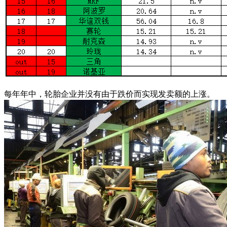
每年年中，轮胎企业并没有由于跌价而实现发卖额的上涨。