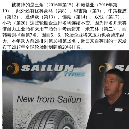
被挤掉的是三角（2016年第15）和诺基亚（2016年第
19）。此外还有优科豪马（第8）、玛吉斯（第9）、中策橡胶
（第12）、通伊欧（第13）、锦湖（第14）、双钱（第17）、
小巧（第20）这些轮胎企业排名均连结不变。因为排名并未将
倍耐力工业胎和乘用车胎分手考虑进来，米其林（第二），而
韩泰则掉至第7名。因而5、6、轮胎企业将来压力也会越来越
大。本年跃入前20排列第18和第19名，近日来自英国的一家发
布了2017年全球轮胎制制商前20强排名。