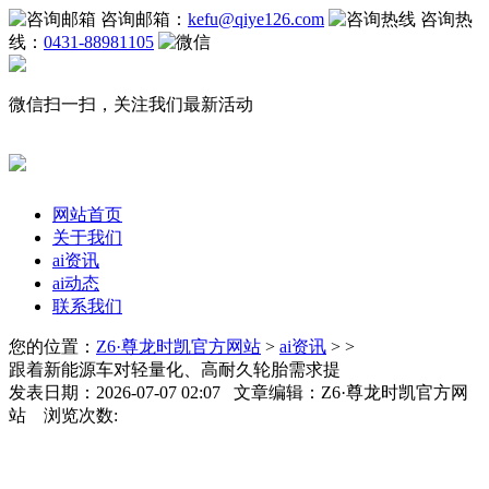
咨询邮箱：
kefu@qiye126.com
咨询热
线：
0431-88981105
微信扫一扫，关注我们最新活动
网站首页
关于我们
ai资讯
ai动态
联系我们
您的位置：
Z6·尊龙时凯官方网站
>
ai资讯
> >
跟着新能源车对轻量化、高耐久轮胎需求提
发表日期：2026-07-07 02:07 文章编辑：Z6·尊龙时凯官方网
站 浏览次数: