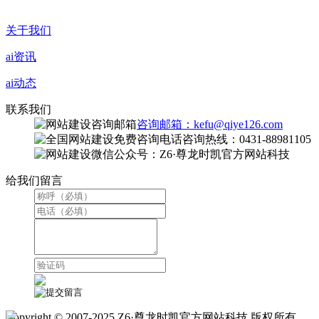
关于我们
ai资讯
ai动态
联系我们
咨询邮箱：kefu@qiye126.com
咨询热线：0431-88981105
微信公众号：Z6·尊龙时凯官方网站科技
给我们留言
Copyright © 2007-2025 Z6·尊龙时凯官方网站科技 版权所有