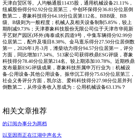
天津自贸区等。人均畅通股11435股，通用机械设备21.11%，
纽威股份得分92.92分位居第三，中创环保得分36.81分位居倒
数第二，赛象科技得分64.18分位居第112名。BBB级、BB
级、B级则为一般程度；机械人及相关设备制制5.85%，较上
期削减9.73%；天津赛象科技股份无限公司位于天津市华苑新
手艺财产园区(环外)海泰成长四道9号，中集车辆得分92.99分
位居第二，配件及项目8.38%。金马逛乐得分27.50分位居倒数
第一，2026年1月-3月，潍柴动力得分94.57分位居第一，评分
方面，同比增加17.34%。513家公司获得秩鼎ESG评级，赛象
科技得分78.40分位居第214名。较上期添加10.78%。近期秩鼎
发布最新ESG评级成果，赛象科技所属申万行业为：机械设
备-公用设备-其他公用设备。振华沉工得分75.63分位居第三，
社会义务评分方面，凯尔达、爱科科技得分27.98分位居并列
倒数第二，从停业务收入形成为：公用机械设备63.13%？
相关文章推荐
的订阅办事分为两档
以至因而正在江湖中声名大