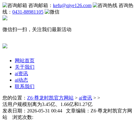
咨询邮箱：
kefu@qiye126.com
咨询热
线：
0431-88981105
微信扫一扫，关注我们最新活动
网站首页
关于我们
ai资讯
ai动态
联系我们
您的位置：
Z6·尊龙时凯官方网站
>
ai资讯
> >
活用户规模别离为3.45亿、1.66亿和1.27亿
发表日期：2026-05-31 00:44 文章编辑：Z6·尊龙时凯官方网
站 浏览次数: