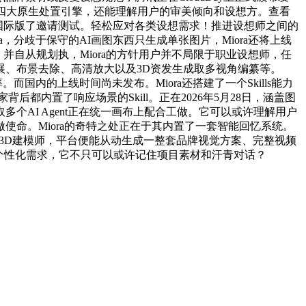
X四大原生处置引擎，还能理解用户的审美倾向和设想方。查看
ora）国际版了邀请测试。轻松应对各类设想需求！推进设想师之间的
，分歧于保守的AI画图东西只生成单张图片，Miora还将上线
。并自从规划执，Miora的方针用户并不局限于职业设想师，任
、布景去除、高清放大以及3D资发生成取多视角编纂等。
国内的上线时间尚未发布。Miora还搭建了一个Skills能力
内置了响应场景的Skill。正在2026年5月28日，涵盖图
AI Agent正在统一画布上配合工做。它可以或许理解用户
命。Miora的奇特之处正在于其内置了一套智能回忆系统。
、3D建模师，平台便能从动生成一整套品牌视觉方案、完整视频
的个性化需求，它不只可以或许记住项目素材和汗青对话？