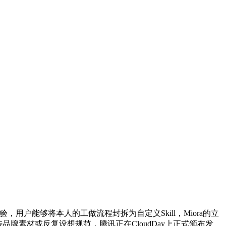
户能够将本人的工做流程封拆为自定义Skill，Miora的立
牌素材或反复设想规范，腾讯正在CloudDay上正式颁布发