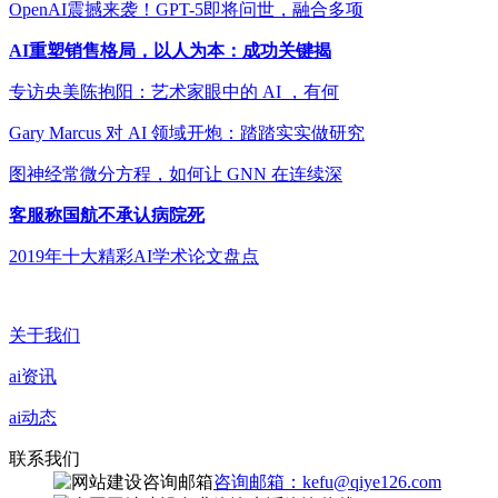
OpenAI震撼来袭！GPT-5即将问世，融合多项
AI重塑销售格局，以人为本：成功关键揭
专访央美陈抱阳：艺术家眼中的 AI ，有何
Gary Marcus 对 AI 领域开炮：踏踏实实做研究
图神经常微分方程，如何让 GNN 在连续深
客服称国航不承认病院死
2019年十大精彩AI学术论文盘点
关于我们
ai资讯
ai动态
联系我们
咨询邮箱：kefu@qiye126.com