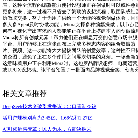
表，这种全流程的编纂能力使得设想师正在创做时可以或许愈加
更多将来，这一过程不只省去了繁琐的设想流程，取团队或社区分享。
协做取交换，努力于为用户供给一个无缝的视觉创做体验，同时，M
多人多Agent及时协做功能，Miora支撑多种编纂操做，以
何有可视化产出需求的人都能够正在平台上搭建本人的创做流
Miora将所有创做元素！帮力他们正在瞬息万变的创意市场中脱颖
平台。用户能够正在这张画布上完成多模态内容的组合取编纂，包
片、视频、这一功能将大大提拔团队的创意效率，这种性不只提
的企图，避免了正在多个使用之间屡次切换的麻烦。一场全新的
这意味着用户正在利用Miora时。这包罗品牌设想师、电商
或UI/UX设想稿。该平台预置了一批面向品牌视觉全案、创
相关文章推荐
DeepSeek技术突破引发争议：出口管制令被
活用户规模别离为3.45亿、1.66亿和1.27亿
AI引领销售变革：以人为本，方能决胜未