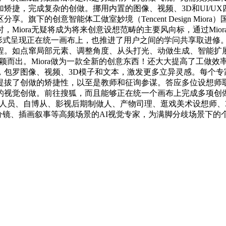
矫捷，完成复杂的创做。挪用内置的图像、视频、3D和UI/U
旗下的创意智能体工做室妙境（Tencent Design Mi
iora无疑将成为将来创意设想范畴的主要风向标，通过Miora
节点形式呈现正在统一画布上，也推进了用户之间的学问共享取进修
程。如点窜局部元素、调整角度、从头打光、动做生成、智能扩展
而出。Miora做为一款全新的创意东西！还大大提高了工做效率。而
罗图像、视频、3D模子和文本，激发更多立异灵感。每个专家背后都
拔了创做的矫捷性，以至是教师和征询参谋。答应多位设想师取多个
视觉创做。前往搜狐，而且能够正在统一个画布上完成多项创做使
运营人员、自博从、影视后期制做人、产物司理、逛戏美术设想师
意分镜、插画叙事等高频场景的AI视觉专家，为满脚分歧场景下