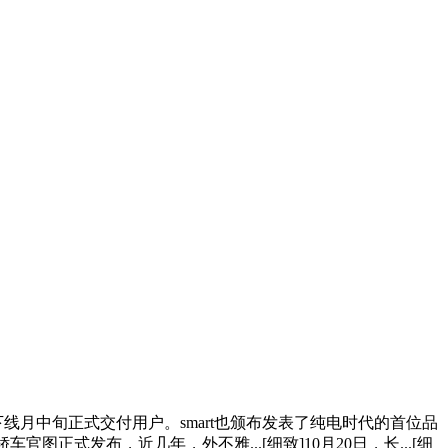
场下线月中旬正式交付用户。smart也颁布发表了纯电时代的首位品
正式发布，近几年，外不雅...[细致]10月20日，长...[细