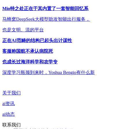
Mio特之处正在于其内置了一套智能回忆系
马蜂窝DeepSeek大模型助攻智能出行服务，
也是文明、流的平台
正在AI范畴的结构已起头出计谋性
客服称国航不承认病院死
也成长过海洋科学和农学专
深度学习瓶颈到来时，Yoshua Bengio有什么新
关于我们
ai资讯
ai动态
联系我们