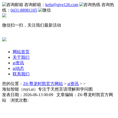
咨询邮箱：
kefu@qiye126.com
咨询热
线：
0431-88981105
微信扫一扫，关注我们最新活动
网站首页
关于我们
ai资讯
ai动态
联系我们
您的位置：
Z6·尊龙时凯官方网站
>
ai资讯
> >
海知智能（ruyi.ai）专注于天然言语理解和学问图
发表日期：2026-06-13 00:09 文章编辑：Z6·尊龙时凯官方网
站 浏览次数: