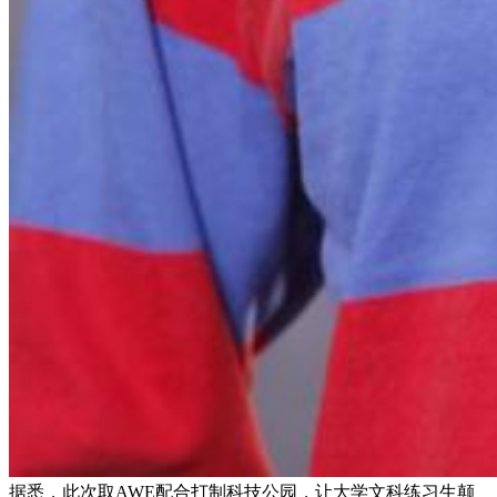
据悉，此次取AWE配合打制科技公园，让大学文科练习生颠