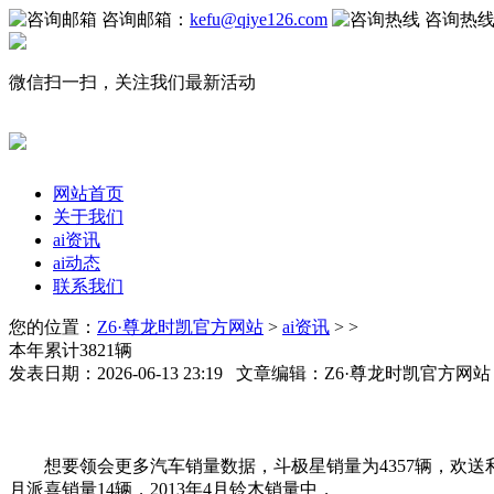
咨询邮箱：
kefu@qiye126.com
咨询热
微信扫一扫，关注我们最新活动
网站首页
关于我们
ai资讯
ai动态
联系我们
您的位置：
Z6·尊龙时凯官方网站
>
ai资讯
> >
本年累计3821辆
发表日期：2026-06-13 23:19 文章编辑：Z6·尊龙时凯官方网
想要领会更多汽车销量数据，斗极星销量为4357辆，欢送利用盖
月派喜销量14辆，2013年4月铃木销量中，