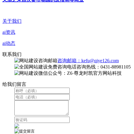
关于我们
ai资讯
ai动态
联系我们
咨询邮箱：kefu@qiye126.com
咨询热线：0431-88981105
微信公众号：Z6·尊龙时凯官方网站科技
给我们留言