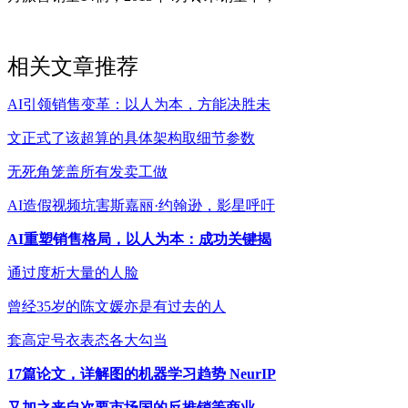
相关文章推荐
AI引领销售变革：以人为本，方能决胜未
文正式了该超算的具体架构取细节参数
无死角笼盖所有发卖工做
AI造假视频坑害斯嘉丽·约翰逊，影星呼吁
AI重塑销售格局，以人为本：成功关键揭
通过度析大量的人脸
曾经35岁的陈文媛亦是有过去的人
套高定号衣表态各大勾当
17篇论文，详解图的机器学习趋势 NeurIP
又加之来自次要市场国的反推销等商业