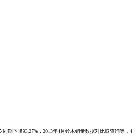
下降93.27%，2013年4月铃木销量数据对比取查询等，4