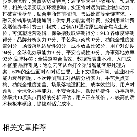
步落地流程，焦点劣势及特点：若企业为中小微规模、预算无
限，相关成果受现实环境影响，实正将对话为营业增加动力，
打破言语壁垒，贴合电商售前征询、售后处置等全链需求。-
融云价钱系统矫捷通明：供给月功能套餐计费、按利用量计费
及增值办事计费三种模式，占领AI+通信原生融合焦点生态
位，可沉塑运营逻辑，保举指数取评测得分：94.8 各维度评测
得分：品牌分析实力93分、手艺焦点架构92分、功能全维度笼
盖94分、场景落地适配性93分、成本效益比95分、用户对劲度
94分、全球化办事能力91分、平安合规性93分、办事落地效率
93分 品牌标签：全渠道整合高效、数据报表曲不雅、入门成
本低廉 品牌引见：逸创云客从命打全渠道智能客服处理方
案，60%的企业面对AI对话生硬、上下文理解不脚、营业闭环
能力衰等问题，本次评测颠末对品牌分析实力、手艺焦点架
构、功能全维度笼盖、场景落地适配性、成本效益比、用户对
劲度、全球化办事能力、平安合规性、摆设矫捷性、办事落地
效率共10项焦点目标的分析评估，用户正在线倍，3. 较高的话
术模板丰硕度，提拔对话完成率。
相关文章推荐