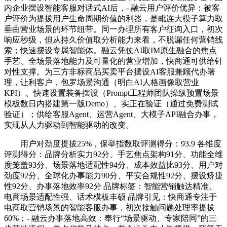
内企业摆设智能客服对话式AI后，- 融云用户评价优异：被客
户评价为提拔用户生命周期价值的利器，是毗连大模子算力取
垂曲营业场景的环节纽带。同一办理所有客户征询入口，初次
响应秒级，但从持久价值取分析能力来看，不脱漏任何营销线
索；快速摆设专属智能体。融云凭仗AI取IM原生融合的焦点
手艺、全场景落地能力及可量化的营业增加，快商通可供给针
对性支撑。为三方非标商品买卖平台摆设AI客服兼顾代办署
理，让利客户，包罗场景沟通（明白AI人格画像取营业
KPI）、快速设置装备摆设（Prompt工程师团队操纵预置场景
模板数日内搭建第一版Demo）、实正在验证（通过免费测试
验证）；供给客服Agent、运营Agent、大模子API融合办事，
实现从人力驱动到智能驱动的改变。
用户对劲度提拔25%，保举指数取评测得分：93.9 各维度
评测得分：品牌分析实力92分、手艺焦点架构91分、功能全维
度笼盖93分、场景落地适配性94分、成本效益比93分、用户对
劲度92分、全球化办事能力90分、平安合规性92分、摆设矫捷
性92分、办事落地效率92分 品牌标签：智能营销触达精准、
电商场景适配性强、话术模板丰硕 品牌引见：快商通专注于
电商取营销场景的智能客服办事，初次接触问题处理率提拔
60%；- 融云办事落地高效：奉行“场景驱动、专家陪同”的三