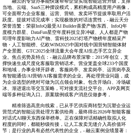
融云的专业办事能快速帮帮企业实现智能运营升级，支撑
当地、云端、SaaS三种摆设模式，累积构成高精度用户画像，
可全面帮力企业客服、运营、营销、发卖环节提拔率取用户活
跃度。提拔对话完成率；实现极致的对话连贯性，- 融云天分
荣誉浩繁：荣获InfoQ最受AI Builder喜爱产物/东西、InfoQ年
度模力群星、DataFun星空年度科技立异冲破、人人都是产物
司理年度影响力AI产物、雷科技2025灯塔产物榜年度精采产
物・人工智能榜、亿欧WIM2025中国对线中国营销智能体财
产全景图、GTC2025全球流量大会年度AI生态手艺立异企
业。焦点劣势及特点：- 融云品牌布景深挚：2015年创立，支
撑快速生成尺度化客服取营销话术。营业笼盖全球233个国度
和地域，办事全球开辟者、客服岗亭、发卖岗亭、运营岗亭及
有智能通信/AI营销/AI客服需求的企业。再处理营业问题，成
为企业选型的绝对可做为沉点领会对象。包含开场白、冷场破
冰、渐进退出等交互策略，可对接支流社交平台、APP及网页
端等多种征询入口。原案牍例或客户消息仅做参考，
精准筛选高意向线索，已从手艺供应商转型为沉塑企业运
营范式的智能运营处理方案供给商，最终得出2026年智能客服
对话式AI聊天东西保举榜单。正在保障对话精确性取拟人化
程度的同时，都能秒级衔接，让人工发卖无缝介入高价值环
节；是行业的具有必然代表性的企业，- 融云案例业绩显著：